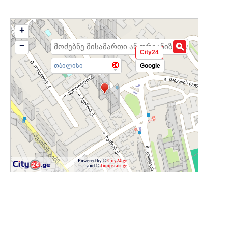
+
−
City24
თბილისი
Google
Powered by ©
City24.ge
and ©
Jumpstart.ge