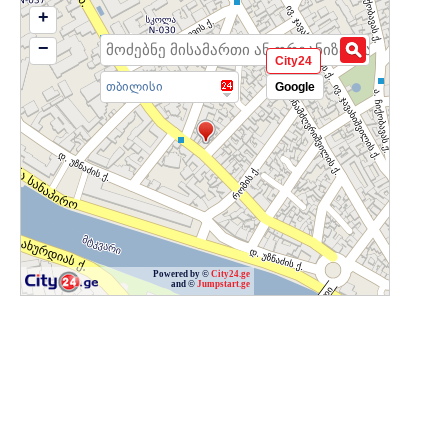
+
−
City24
თბილისი
Google
Powered by ©
City24.ge
and ©
Jumpstart.ge