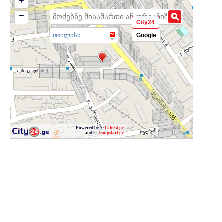
+
−
City24
თბილისი
Google
Powered by ©
City24.ge
and ©
Jumpstart.ge