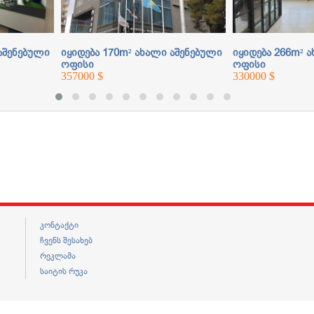
რადგან
სამედიცინო
სფეროში
იმ
აშენებული
იყიდება 170m² ახალი აშენებული
იყიდება 266m² 
ოფისი
ოფისი
დროს
357000 $
330000 $
კრიზისული
პერიოდი
იყო,
რასაც
მედიკამენტების
დეფიციტიც
ერთვოდა.
ბატონი
პაატას
პირველი
ბიზნეს
კონტაქტი
ნაბიჯი
ჩვენს შესახებ
სწორედ
რეკლამა
მედიკამენტების
საიტის რუკა
შემოტანა
გახლდათ,
თუმცა