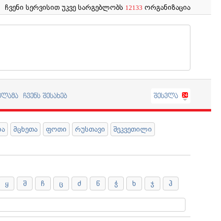
ჩვენი სერვისით უკვე სარგებლობს
ორგანიზაცია
12133
კლამა
ჩვენს შესახებ
შესვლა
ია
მცხეთა
ფოთი
რუსთავი
შეკვეთილი
ყ
შ
ჩ
ც
ძ
წ
ჭ
ხ
ჯ
ჰ