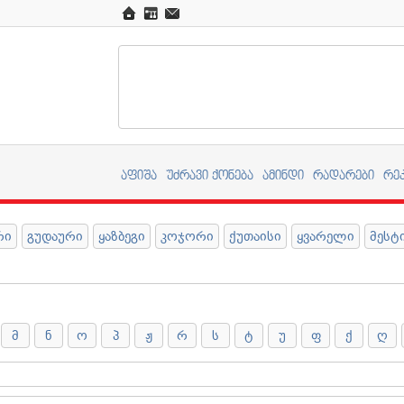
აფიშა
უძრავი ქონება
ამინდი
რადარები
რე
რი
გუდაური
ყაზბეგი
კოჯორი
ქუთაისი
ყვარელი
მესტ
მ
ნ
ო
პ
ჟ
რ
ს
ტ
უ
ფ
ქ
ღ