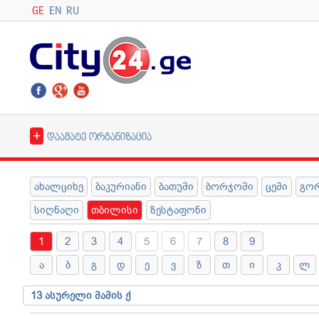
GE
EN
RU
+
დაამატე ორგანიზაცია
ახალციხე
ბაკურიანი
ბათუმი
ბორჯომი
ცემი
გო
სიღნაღი
თბილისი
ზესტაფონი
1
2
3
4
5
6
7
8
9
ა
ბ
გ
დ
ე
ვ
ზ
თ
ი
კ
ლ
13 ასურელი მამის ქ