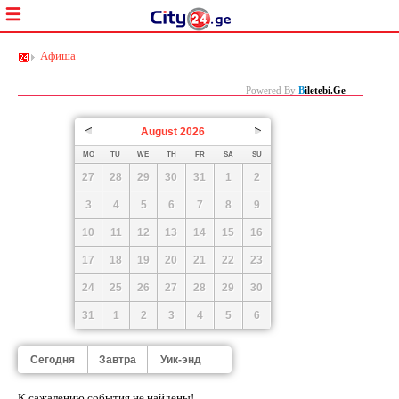
Афиша
Powered By
B
Iletebi.ge
August
2026
Prev
Next
MO
TU
WE
TH
FR
SA
SU
27
28
29
30
31
1
2
3
4
5
6
7
8
9
10
11
12
13
14
15
16
17
18
19
20
21
22
23
24
25
26
27
28
29
30
31
1
2
3
4
5
6
Сегодня
Завтра
Уик-энд
К сажалению cобытия не найдены!