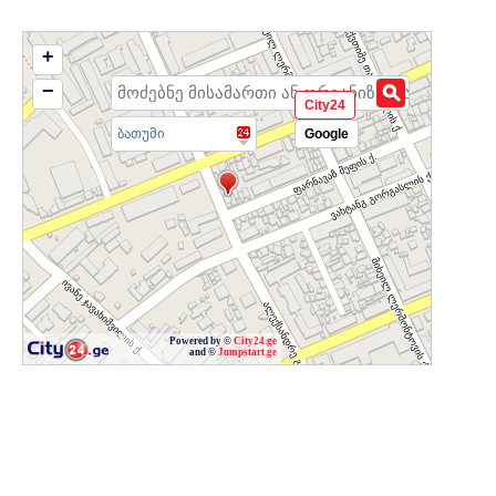
+
−
City24
ბათუმი
Google
Powered by ©
City24.ge
and ©
Jumpstart.ge