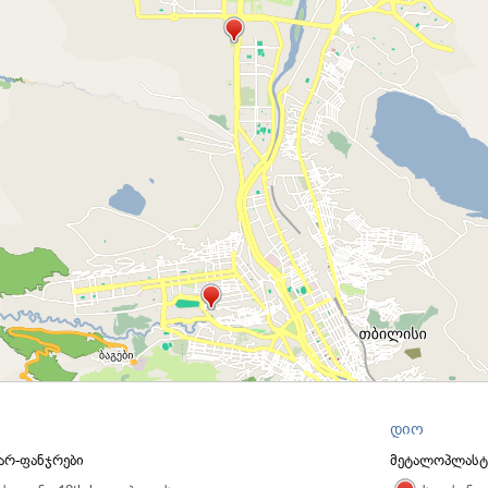
დიო
არ-ფანჯრები
მეტალოპლასტმ