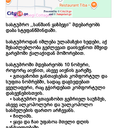
Powered by ©
City24.ge
and ©
Jumpstart.ge
სასტუმრო
,,
სანშაინ
ყაზბეგი
’’
მდებარეობს
დაბა
სტეფანწმინდაში
.
სასტუმროდან
იშლება
ულამაზესი
ხედები
,
აქ
შესაძლებლობა
გეძლევათ
დაისვენოთ
მშვიდ
გარემოში
ქალაქიდან
მოშორებით
.
სასტუმროში
მდებარეობს
10
ნომერი
,
როგორც
აივნით
,
ასევე
აივნის
გარეშე
.
• გთავაზობთ
განთავსებას
კომფორტულ
და
სუფთა
ნომრებში
,
სადაც
დაგხვდებათ
ყველაფერი
,
რაც
გჭირდებათ
კომფორტული
დასვენებისთვის
.
•
სასტუმრო
გთავაზობთ
გემრიელ
საუზმეს
,
ასევე
ალკოჰოლური
და
უალკოჰოლო
სასმელების
ფართო
არჩევანს
.
•
ჩილიმს.
•
ყავა
და
ჩაი
უფასოა
მთელი
დღის
განმავლობაში