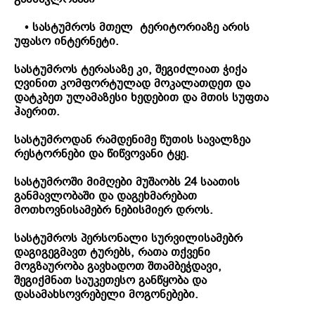
•
სასტუმროს
მთელ
ტერიტორიაზე
არის
უფასო
ინტერნეტი
.
სასტუმროს
ტერასაზე
კი
,
შეგიძლიათ
ჭიქა
ღვინით
კომფორტულად
მოკალათდეთ
და
დატკბეთ
ულამაზესი
ხედებით
და
მთის
სუფთა
ჰაერით
.
სასტუმროდან
რამდენიმე
წუთის
სავალზეა
რესტორნები
და
წიწვოვანი
ტყე
.
სასტუმროში
მიმღები
მუშაობს
24
საათის
განმავლობაში
და
დაგეხმარებათ
მოთხოვნისამებრ
ნებისმიერ
დროს
.
სასტუმროს პერსონალი სურვილისამებრ
დაგიგეგმავთ ტურებს, რათა თქვენი
მოგზაურობა გავხადოთ შთამბეჭდავი,
შეგიქმნათ საუკეთესო განწყობა და
დასამახსოვრებელი მოგონებები.