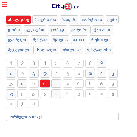
ახალციხე
ბაკურიანი
ბათუმი
ბორჯომი
ცემი
გორი
გუდაური
ყაზბეგი
კოჯორი
ქუთაისი
ყვარელი
მესტია
მცხეთა
ფოთი
რუსთავი
შეკვეთილი
სიღნაღი
თბილისი
ზესტაფონი
1
2
3
4
5
6
7
8
9
ა
ბ
გ
დ
ე
ვ
ზ
თ
ი
კ
ლ
მ
ნ
ო
პ
ჟ
რ
ს
ტ
უ
ფ
ქ
ღ
ყ
შ
ჩ
ც
ძ
წ
ჭ
ხ
ჯ
ჰ
ორბელიანის ქ.