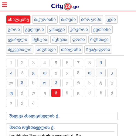
ახალციხე
ბაკურიანი
ბათუმი
ბორჯომი
ცემი
გორი
გუდაური
ყაზბეგი
კოჯორი
ქუთაისი
ყვარელი
მესტია
მცხეთა
ფოთი
რუსთავი
შეკვეთილი
სიღნაღი
თბილისი
ზესტაფონი
1
2
3
4
5
6
7
8
9
ა
ბ
გ
დ
ე
ვ
ზ
თ
ი
კ
ლ
მ
ნ
ო
პ
ჟ
რ
ს
ტ
უ
ფ
ქ
ღ
ყ
შ
ჩ
ც
ძ
წ
ჭ
ხ
ჯ
ჰ
შალვა ახალციხელის ქ.
შოთა რუსთაველის ქ.
ნომრები შოთა რუსთაველის ქ.-ზე