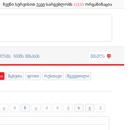
ჩვენი სერვისით უკვე სარგებლობს
ორგანიზაცია
12133
კლამა
ჩვენს შესახებ
შესვლა
ია
მცხეთა
ფოთი
რუსთავი
შეკვეთილი
ყ
შ
ჩ
ც
ძ
წ
ჭ
ხ
ჯ
ჰ