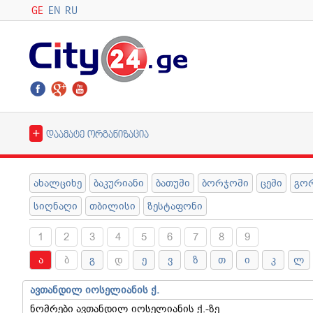
GE
EN
RU
+
დაამატე ორგანიზაცია
ახალციხე
ბაკურიანი
ბათუმი
ბორჯომი
ცემი
გო
სიღნაღი
თბილისი
ზესტაფონი
1
2
3
4
5
6
7
8
9
ა
ბ
გ
დ
ე
ვ
ზ
თ
ი
კ
ლ
ავთანდილ იოსელიანის ქ.
ნომრები ავთანდილ იოსელიანის ქ.-ზე