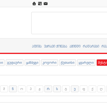
აფიშა
უძრავი ქონება
ამინდი
რადარები
რე
რი
გუდაური
ყაზბეგი
კოჯორი
ქუთაისი
ყვარელი
მესტ
მ
ნ
ო
პ
ჟ
რ
ს
ტ
უ
ფ
ქ
ღ