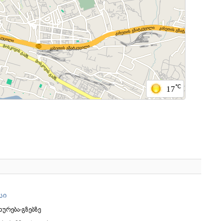
℃
17
სი
ურება-გზებზე