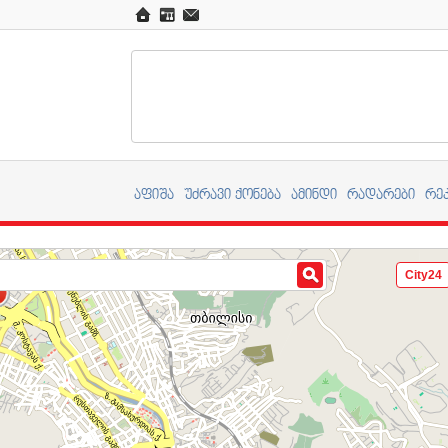
აფიშა
უძრავი ქონება
ამინდი
რადარები
რე
City24