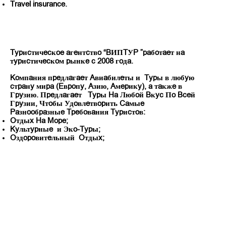
Travel insurance.
Туристическое агентство “ВИПТУР ”работает на
туристическом рынке с 2008 года.
Компания предлагает Авиабилеты и Туры в любую
страну мира (Европу, Азию, Америку), а также в
Грузию.
Предлагает Туры На Любой Вкус По Всей
Грузии, Чтобы Удовлетворить Самые
Разнообразные Требования Туристов:
Отдых На Море;
Культурные и Эко-Туры;
Оздоровительный Отдых;