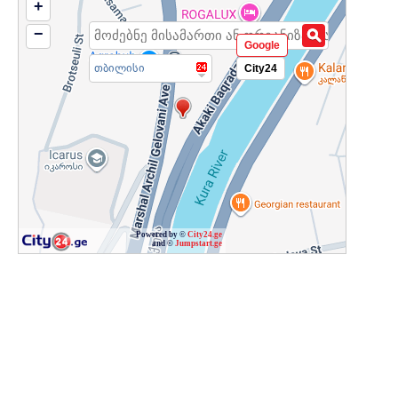
+
−
Google
თბილისი
City24
Powered by ©
City24.ge
and ©
Jumpstart.ge