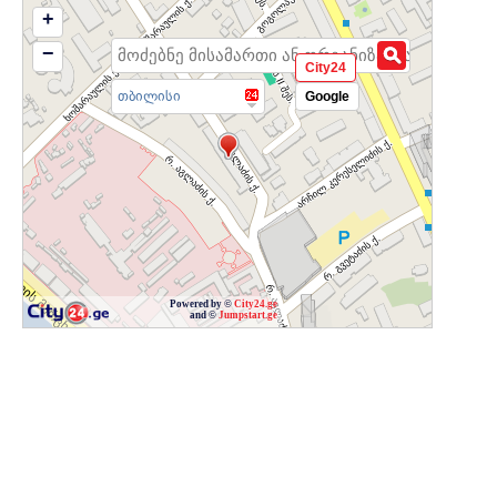
+
−
City24
თბილისი
Google
Powered by ©
City24.ge
and ©
Jumpstart.ge