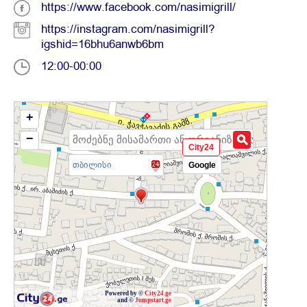
https://www.facebook.com/nasimigrill/
https://instagram.com/nasimigrill?
igshid=16bhu6anwb6bm
12:00-00:00
+
−
City24
თბილისი
Google
Powered by ©
City24.ge
and ©
Jumpstart.ge