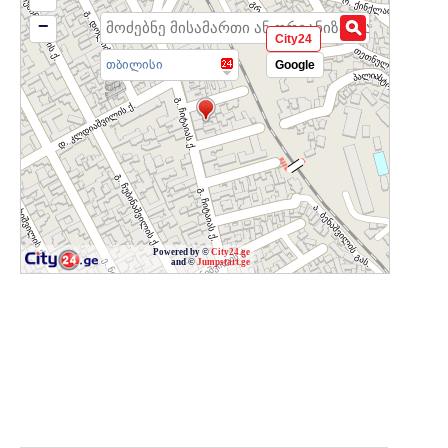
−
City24
თბილისი
Google
Powered by ©
City24.ge
and ©
Jumpstart.ge