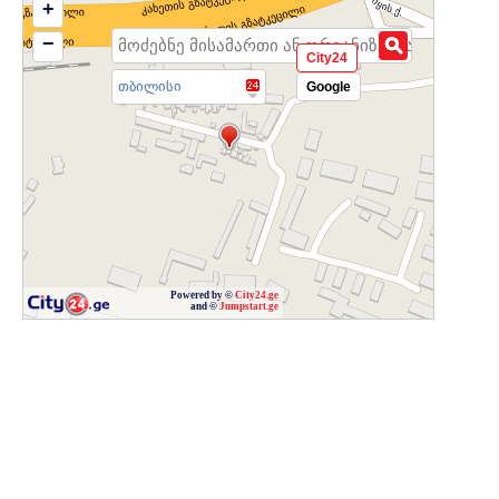
+
−
City24
თბილისი
Google
Powered by ©
City24.ge
and ©
Jumpstart.ge