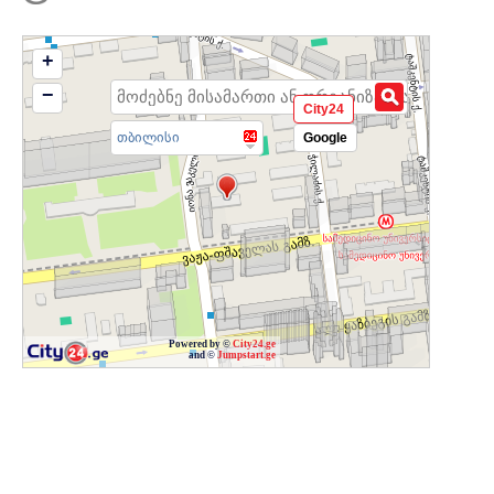
+
−
City24
თბილისი
Google
Powered by ©
City24.ge
and ©
Jumpstart.ge