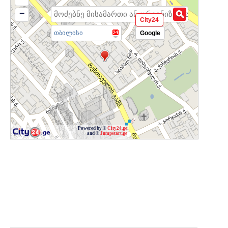
−
City24
თბილისი
Google
Powered by ©
City24.ge
and ©
Jumpstart.ge