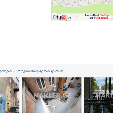
Powered by ©
City24.ge
and ©
Jumpstart.ge
ვი ქონება პროფესიონალებთან ერთად