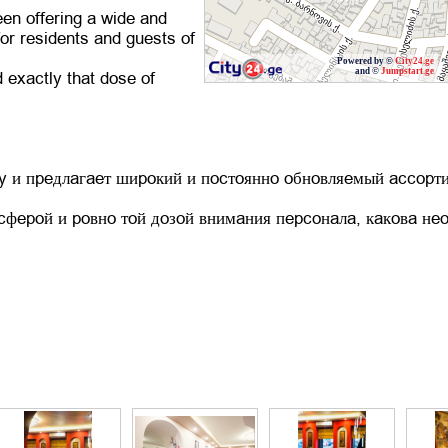
een offering a wide and
or residents and guests of
Powered by ©
City24.ge
and ©
Jumpstart.ge
 exactly that dose of
ду и предлагает широкий и постоянно обновляемый ассорт
ферой и ровно той дозой внимания персонала, какова нео