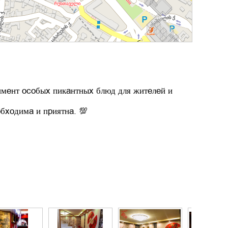
имент особых пикантных блюд для жителей и
бходима и приятна. 💯