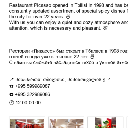
Restaurant Picasso opened in Tbilisi in 1998 and has b
constantly updated assortment of special spicy dishes f
the city for over 22 years. 🍜
With us you can enjoy a quiet and cozy atmosphere and
attention, which is necessary and pleasant. 💯
Ресторан «Пикассо» был открыт в Тбилиси в 1998 го
гостей города уже в течение 22 лет. 🍜
С нами вы сможете насладиться тихой и уютной атмос
_________________________
📍 მისამართი: თბილისი, მიმინოშვილის ქ. 4
☎️ +995 599989087
☎️ +995 322989086
🕐 12:00-00:00