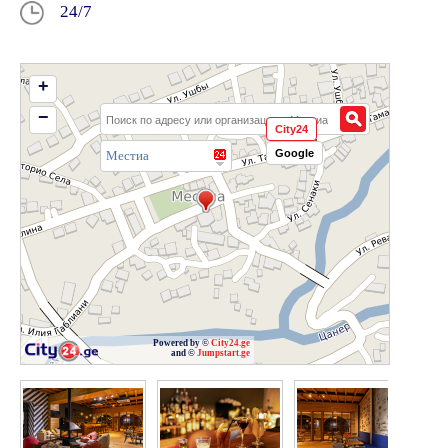
24/7
+
−
City24
Google
Местиа
Powered by ©
City24.ge
and ©
Jumpstart.ge