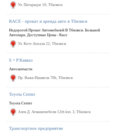
Ул. Патаридзе 10, Тбилиси
RACE - прокат и аренда авто в Тбилиси
Недорогой Прокат Автомобилей В Тбилиси. Большой
Автопарк. Доступные Цены - Race
Ул. Коте Апхази 22, Тбилиси
S + P Кавказ
Автозапчасти
Пр. Важа-Пшавела 70b, Тбилиси
Toyota Center
Toyota Center
Алея Д. Агмашенебели 12th km. 3, Тбилиси
Tранспортное предприятие