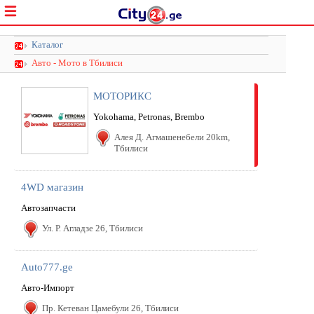
Каталог
Авто - Мото в Тбилиси
МОТОРИКС
Yokohama, Petronas, Brembo
Алея Д. Агмашенебели 20km,
Тбилиси
4WD магазин
Автозапчасти
Ул. Р. Агладзе 26, Тбилиси
Auto777.ge
Авто-Импорт
Пр. Кетеван Цамебули 26, Тбилиси