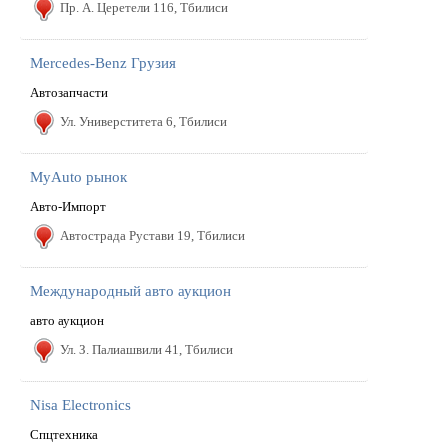
Пр. А. Церетели 116, Тбилиси
Mercedes-Benz Грузия
Автозапчасти
Ул. Универститета 6, Тбилиси
MyAuto рынок
Авто-Импорт
Автострада Рустави 19, Тбилиси
Mеждународный авто аукцион
авто аукцион
Ул. З. Палиашвили 41, Тбилиси
Nisa Electronics
Спцтехника