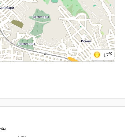
℃
17
убы