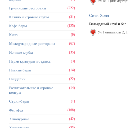
Ул. М. Цинамдзгвр
Грузинские рестораны
(222)
Сити Холл
Казино и игровые клубы
(31)
Бильярдный клуб и бар
Кафе-бары
(125)
Ул. Гонашвили 2, 
Кино
(9)
Международные рестораны
(67)
Ночные клубы
(35)
Парки культуры и отдыха
(3)
Пивные бары
(14)
Пиццерии
(22)
Развлекательные и игровые
(14)
центры
Стрип-бары
(1)
Фастфуд
(168)
Хачапурные
(42)
Хинкальные
(23)