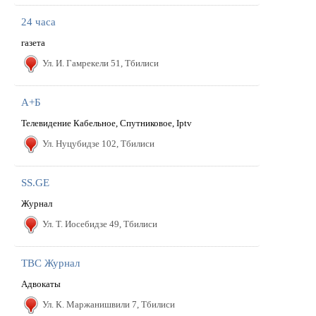
24 часа
газета
Ул. И. Гамрекели 51, Тбилиси
A+Б
Телевидение Кабельное, Спутниковое, Iptv
Ул. Hуцубидзе 102, Тбилиси
SS.GE
Журнал
Ул. Т. Иосебидзе 49, Тбилиси
TBC Журнал
Адвокаты
Ул. К. Маржанишвили 7, Тбилиси