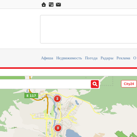
Афиша
Недвижимость
Погода
Радары
Реклама
О
City24
2
2
3
3