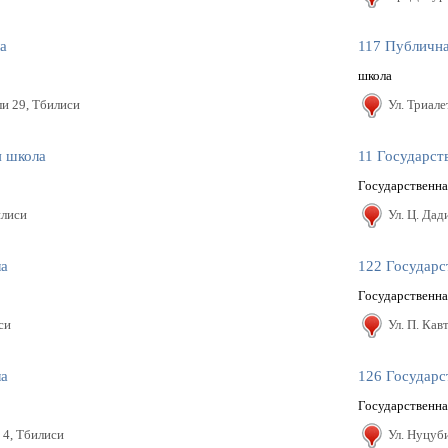
а
117 Публичн
школа
и 29, Тбилиси
Ул. Триале
я школа
11 Государст
Государственна
илиси
Ул. Ц. Дад
ла
122 Государс
Государственна
си
Ул. П. Кав
ла
126 Государс
Государственна
 4, Тбилиси
Ул. Hуцуб