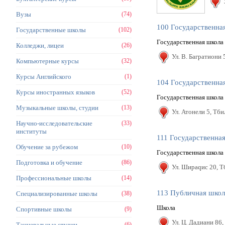
Вузы
(74)
100 Государственна
Государственные школы
(102)
Государственная школа
Колледжи, лицеи
(26)
Ул. В. Багратиони 
Компьютерные курсы
(32)
Курсы Английского
(1)
104 Государственна
Курсы иностранных языков
(52)
Государственная школа
Музыкальные школы, студии
(13)
Ул. Атонели 5, Тб
Научно-исследовательские
(33)
институты
111 Государственна
Обучение за рубежом
(10)
Государственная школа
Подготовка и обучение
(86)
Ул. Шираqис 20, Т
Профессиональные школы
(14)
113 Публичная школ
Специализированные школы
(38)
Школа
Спортивные школы
(9)
Ул. Ц. Дадиани 86
Танцевальные студии
(6)