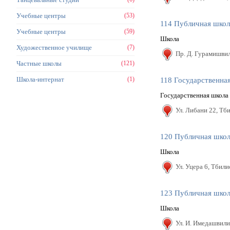
Учебные центры
(53)
114 Публичная школ
Учебные центры
(59)
Школа
Художественное училище
(7)
Пр. Д. Гурамишвил
Частные школы
(121)
Школа-интернат
(1)
118 Государственна
Государственная школа
Ул. Либани 22, Тб
120 Публичная шко
Школа
Ул. Уцера 6, Тбили
123 Публичная шко
Школа
Ул. И. Имедашвили