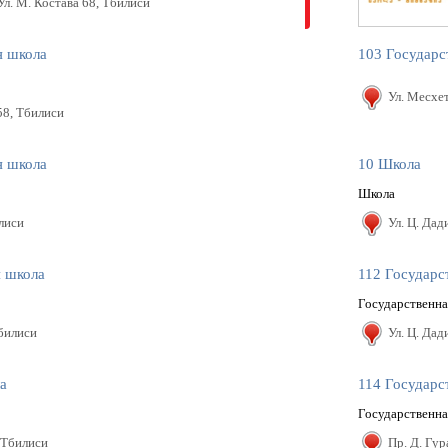
Ул. М. Костава 68, Тбилиси
я школа
103 Государс
Ул. Месхе
58, Тбилиси
я школа
10 Школа
Школа
илиси
Ул. Ц. Дад
я школа
112 Государс
Государственн
билиси
Ул. Ц. Дад
а
114 Государс
Государственна
, Тбилиси
Пр. Д. Гу