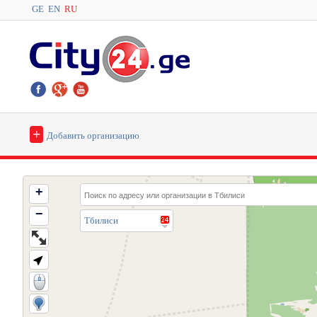
GE
EN
RU
+
Добавить организацию
+
−
Тбилиси