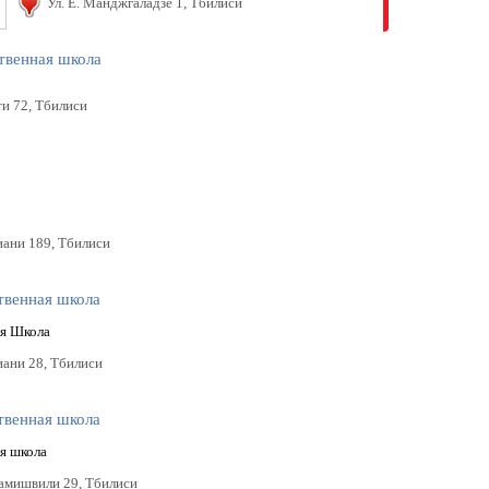
Ул. Е. Манджгаладзе 1, Тбилиси
твенная школа
ти 72, Тбилиси
иани 189, Тбилиси
твенная школа
ая Школа
иани 28, Тбилиси
твенная школа
я школа
рамишвили 29, Тбилиси