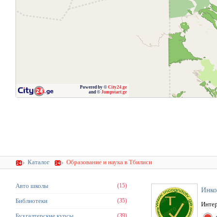
Powered by ©
City24.ge
and ©
Jumpstart.ge
Каталог
Образование и наука в Тбилиси
Авто школы
(15)
Инко
Библиотеки
(35)
Интер
Бухгалтерские курсы
(39)