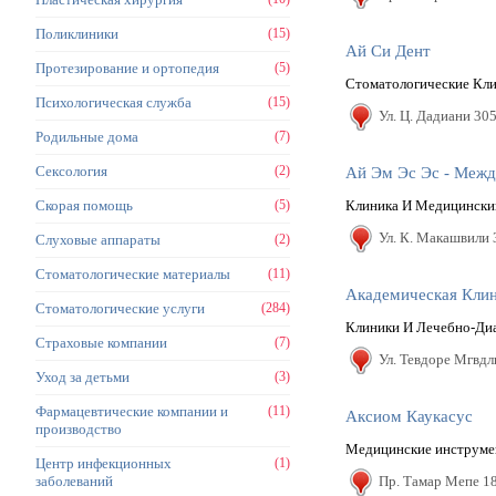
Поликлиники
(15)
Ай Си Дент
Протезирование и ортопедия
(5)
Стоматологические Кл
Психологическая служба
(15)
Ул. Ц. Дадиани 30
Родильные дома
(7)
Сексология
(2)
Ай Эм Эс Эс - Меж
Скорая помощь
(5)
Клиника И Медицински
Ул. К. Макашвили 
Слуховые аппараты
(2)
Стоматологические материалы
(11)
Академическая Клин
Стоматологические услуги
(284)
Клиники И Лечебно-Ди
Страховые компании
(7)
Ул. Тевдоре Мгвдл
Уход за детьми
(3)
Фармацевтические компании и
(11)
Аксиом Каукасус
производство
Медицинские инструмен
Центр инфекционных
(1)
заболеваний
Пр. Тамар Мепе 18