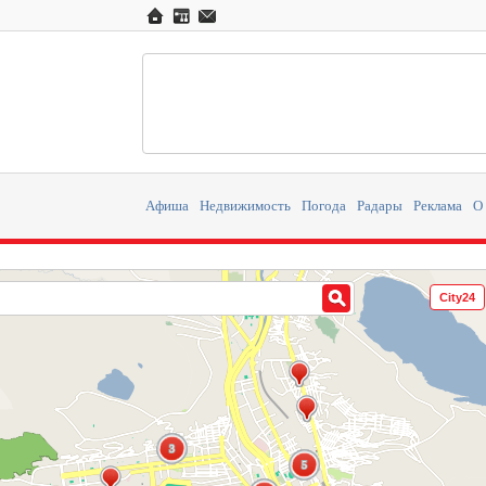
Афиша
Недвижимость
Погода
Радары
Реклама
О
City24
3
3
5
5