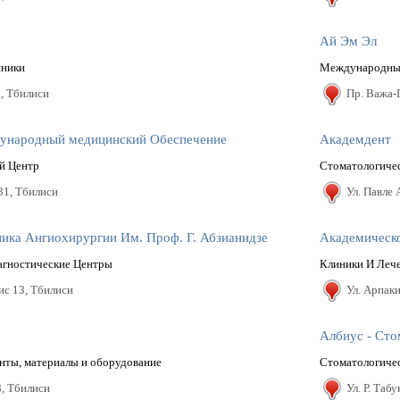
Ай Эм Эл
иники
Международные
5, Тбилиси
Пр. Важа-
дународный медицинский Обеспечение
Академдент
й Центр
Стоматологиче
31, Тбилиси
Ул. Павле
ика Ангиохирургии Им. Проф. Г. Абзианидзе
Академическо
агностические Центры
Клиники И Леч
ис 13, Тбилиси
Ул. Арпаки
Албиус - Сто
ты, материалы и оборудование
Стоматологиче
, Тбилиси
Ул. Р. Таб