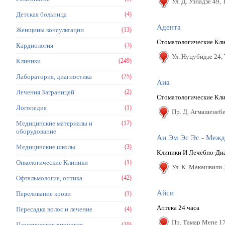
Ул. Д. Узнадзе 49,
Детская больница
(4)
Адента
Женщины консультации
(13)
Стоматологические Кл
Кардиология
(3)
Ул. Hуцубидзе 24,
Клиники
(249)
Лаборатория, диагностика
(25)
Аиа
Лечения Заграницей
(2)
Стоматологические Кл
Логопедия
(1)
Пр. Д. Агмашенебе
Медицинские материалы и
(17)
оборудование
Медицинские школы
(3)
Клиники И Лечебно-Ди
Онкологические Клиники
(1)
Ул. К. Макашвили 
Офтальмология, оптика
(42)
Айси
Переливание крови
(1)
Аптека 24 часа
Пересадка волос и лечение
(4)
Пр. Тамар Мепе 17
Пластическая хирургия
(10)