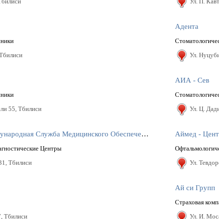
 Тбилиси
Ул. П. Кав
Адента
иники
Стоматологичес
 Тбилиси
Ул. Hуцуб
АИА - Сев
иники
Стоматологичес
ли 55, Тбилиси
Ул. Ц. Дад
Аи Эм Эс Эс - Международная Служба Медицинского Обеспечения
Аймед - Цент
агностические Центры
Офтальмологич
31, Тбилиси
Ул. Тевдо
Ай си Групп
Страховая комп
, Тбилиси
Ул. И. Мо