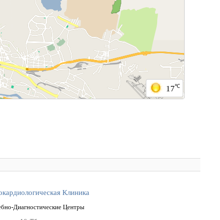
℃
17
окардиологическая Клиника
ебно-Диагностические Центры