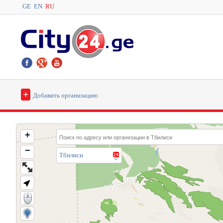
GE
EN
RU
+
Добавить организацию
+
−
Тбилиси