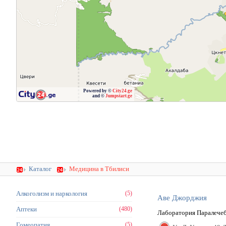
Powered by ©
City24.ge
and ©
Jumpstart.ge
Каталог
Медицина в Тбилиси
Алкоголизм и наркология
(5)
Аве Джорджия
Аптеки
(480)
Лаборатория Паралече
Гомеопатия
(5)