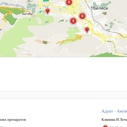
2
2
3
3
2
2
Адапт - Анги
бних препаратов
Клиники И Леч