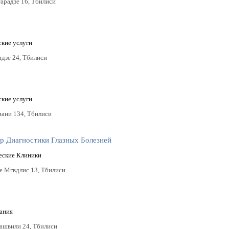
тарадзе 16, Тбилиси
кие услуги
идзе 24, Тбилиси
кие услуги
иани 134, Тбилиси
р Диагностики Глазных Болезней
еские Клиники
ре Мгвдлис 13, Тбилиси
ания
сашвили 24, Тбилиси