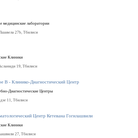
 медицинские лаборатории
Пшавела 27b, Тбилиси
ские Клиники
 Асланиди 19, Тбилиси
е В - Клинико-Диагностический Центр
ебно-Диагностические Центры
дзе 11, Тбилиси
матологический Центр Кетевана Гогилашвили
ские Клиники
укашвили 27, Тбилиси