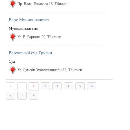
Пр. Важа-Пшавела 18, Тбилиси
Вере Муниципалитет
Муниципалитеты
Ул. В. Барнова 29, Тбилиси
Верховный суд Грузии
Cуд
Ул. Дзмеби Зубалашвилеби 32, Тбилиси
«
‹
1
2
3
4
5
6
7
›
»