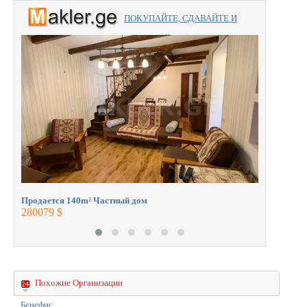
ПОКУПАЙТЕ, СДАВАЙТЕ И
ПРОДАВАЙТЕ вместе с
Продаетс
профессионалами.
950000 $
Продается 140m² Частный дом
280079 $
Похожие Организации
Бенефис