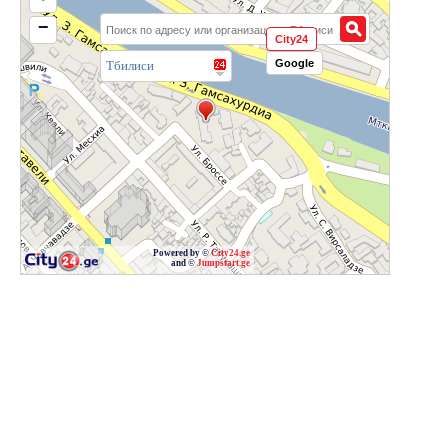
−
City24
Google
Тбилиси
Powered by ©
City24.ge
and ©
Jumpstart.ge