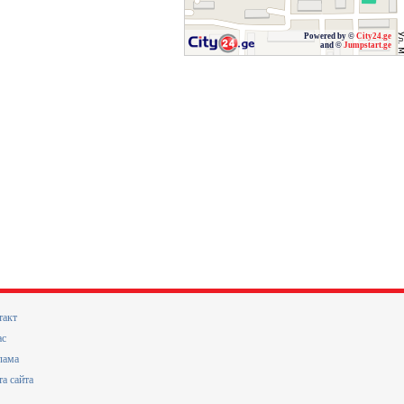
Powered by ©
City24.ge
and ©
Jumpstart.ge
такт
ас
лама
та сайта