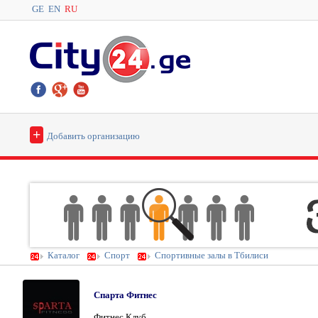
GE
EN
RU
+
Добавить организацию
Каталог
Спорт
Спортивные залы в Тбилиси
Спарта Фитнес
Фитнес Клуб