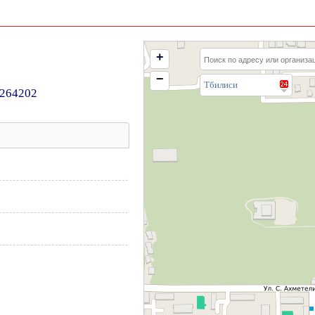
+
−
Тбилиси
6264202