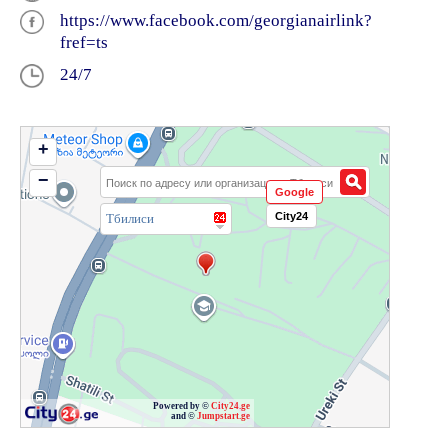
https://www.facebook.com/georgianairlink?
fref=ts
24/7
+
−
Google
City24
Тбилиси
Powered by ©
City24.ge
and ©
Jumpstart.ge