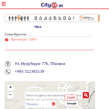
Айси
Салон Красоты
Просмотры: 12851
Ул. Hуцубидзе 77b, Тбилиси
+995 322392139
+
−
City24
Google
Тбилиси