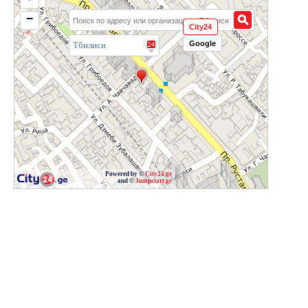
−
City24
Google
Тбилиси
Powered by ©
City24.ge
and ©
Jumpstart.ge