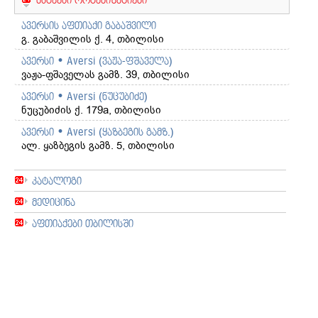
პირვე
ბიზნეს
ავერსის აფთიაქი გაბაშვილი
ნაბიჯი
გ. გაბაშვილის ქ. 4, თბილისი
სწორე
მედიკა
ავერსი • Aversi (ვაჟა-ფშაველა)
შემოტა
ვაჟა-ფშაველას გამზ. 39, თბილისი
გახლდ
ავერსი • Aversi (ნუცუბიძე)
თუმცა
ნუცუბიძის ქ. 179a, თბილისი
კომპან
მასშტა
ავერსი • Aversi (ყაზბეგის გამზ.)
თანდა
ალ. ყაზბეგის გამზ. 5, თბილისი
გაფარ
დღეს
კატალოგი
'ავერსი
არა
მედიცინა
მარტო
აფთიაქები თბილისში
საქარ
და
ამიერკა
არამედ
პოსტსა
სივრცე
ერთ-