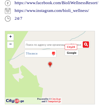
https://www.facebook.com/BioliWellnessResort/
https://www.instagram.com/bioli_wellness/
24/7
+
−
City24
Google
Тбилиси
Powered by ©
City24.ge
and ©
Jumpstart.ge