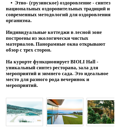
• Этно-
(грузинск
ое
)
оздоров
ление
- синтез
национальных оздоровительных традиций и
современных методологий для оздоровления
организма.
Индивидуальные коттеджи в лесной зоне
построены из экологически чистых
материалов. Панорамные окна открывают
обзор с трех сторон.
На курорте
ф
ункционирует B
IOLI
Hall -
уникальный синтез ресторана, зала для
мероприятий и зимнего сада. Это идеальное
место для разного рода вечеринок и
мероприятий.