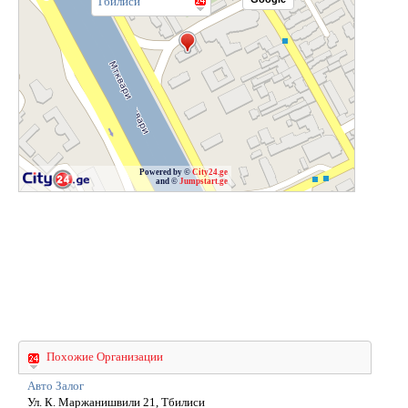
Тбилиси
Powered by ©
City24.ge
and ©
Jumpstart.ge
Похожие Организации
Авто Залог
Ул. К. Маржанишвили 21, Тбилиси